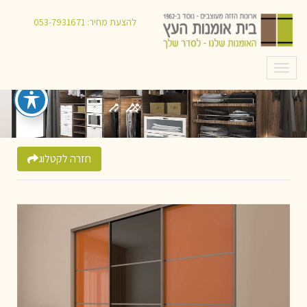
להצעת מחיר:
053-7931671
תפריט
חזרה לקטלוג