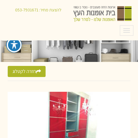
להצעת מחיר:
053-7931671
תפריט
חזרה לקטלוג